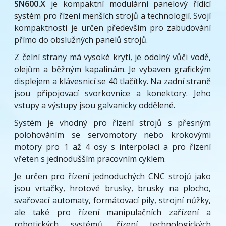
SN600.X
je kompaktní modulární panelový řídicí
systém pro řízení menších strojů a technologií. Svojí
kompaktností je určen především pro zabudování
přímo do obslužných panelů strojů.
Z čelní strany má vysoké krytí, je odolný vůči vodě,
olejům a běžným kapalinám. Je vybaven grafickým
displejem a klávesnicí se 40 tlačítky. Na zadní straně
jsou připojovací svorkovnice a konektory. Jeho
vstupy a výstupy jsou galvanicky oddělené.
Systém je vhodný pro řízení strojů s přesným
polohováním se servomotory nebo krokovými
motory pro 1 až 4 osy s interpolací a pro řízení
vřeten s jednodušším pracovním cyklem.
Je určen pro řízení jednoduchých CNC strojů jako
jsou vrtačky, hrotové brusky, brusky na plocho,
svařovací automaty, formátovací pily, strojní nůžky,
ale také pro řízení manipulačních zařízení a
robotických systémů, řízení technologických