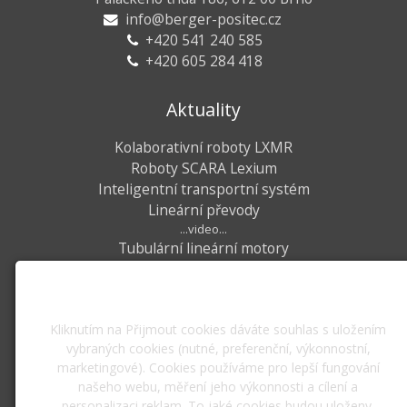
info@berger-positec.cz
+420 541 240 585
+420 605 284 418
Aktuality
Kolaborativní roboty LXMR
Roboty SCARA Lexium
Inteligentní transportní systém
Lineární převody
...video...
Tubulární lineární motory
Využíváme soubory cookies
Veletrhy
Kliknutím na Přijmout cookies dáváte souhlas s uložením
Mezinárodní strojírenský veletrh
vybraných cookies (nutné, preferenční, výkonnostní,
Brno, 06. - 09.10.2026, pavilon V
marketingové). Cookies používáme pro lepší fungování
našeho webu, měření jeho výkonnosti a cílení a
All About Automation
personalizaci reklam. To jaké cookies budou uloženy,