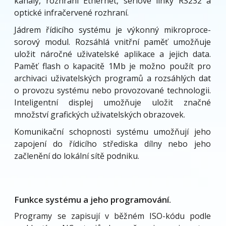
kanály, rozhraní Ethernet, sériové linky RS232 a
optické infračervené rozhraní.
Jádrem řídicího systému je výkonný mikroproce-
sorový modul. Rozsáhlá vnitřní paměť umožňuje
uložit náročné uživatelské aplikace a jejich data.
Paměť flash o kapacitě 1Mb je možno použít pro
archivaci uživatelských programů a rozsáhlých dat
o provozu systému nebo provozované technologii.
Inteligentní displej umožňuje uložit značné
množství grafických uživatelských obrazovek.
Komunikační schopnosti systému umožňují jeho
zapojení do řídicího střediska dílny nebo jeho
začlenění do lokální sítě podniku.
Funkce systému a jeho programování.
Programy se zapisují v běžném ISO-kódu podle