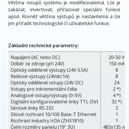
Většina vstupů systému je modifikovatelná. Lze je
zakázat, invertovat, přiřazovat speciální funkce
apod. Rovněž většina výstupů je nastavitelná a lze
jim přiřadit technologické či uživatelské funkce.
Základní technické parametry:
Napájení (AC nebo DC)
20-50 V
Odběr ze zdroje (při 24V)
150 mA
Opticky oddělené výstupy (24V 0.5A)
8
Reléové výstupy (24Vdc/1A)
8
Opticky oddělené vstupy (24V DC)
24
Vstupy pro inkrementální čidla
2 *)
Analogové vstupy/výstupy (0-5V)
4 *)
Digitální konfigurovatelné linky TTL (5V)
32 *)
Sériové linky RS 232
2
Síťové rozhraní 10/100 Base-T Ethernet
1
Rozhraní industry IrDA (ZHX1810)
1
Čelní rozměry panelu (19“ 3U)
483x135 m