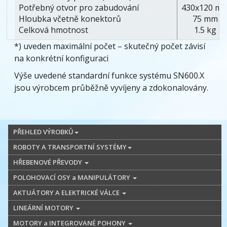
Potřebný otvor pro zabudování
430x120 m
Hloubka včetně konektorů
75 mm
Celková hmotnost
1.5 kg
*) uveden maximální počet – skutečný počet závisí
na konkrétní konfiguraci
Výše uvedené standardní funkce systému SN600.X
jsou výrobcem průběžně vyvíjeny a zdokonalovány.
PŘEHLED VÝROBKŮ
ROBOTY A TRANSPORTNÍ SYSTÉMY
HŘEBENOVÉ PŘEVODY
POLOHOVACÍ OSY a MANIPULÁTORY
AKTUÁTORY A ELEKTRICKÉ VÁLCE
LINEÁRNÍ MOTORY
MOTORY a INTEGROVANÉ POHONY