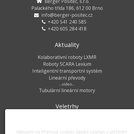
Berger Positec, s.r.o.
Palackého třída 186, 612 00 Brno
info@berger-positec.cz
+420 541 240 585
+420 605 284 418
Aktuality
Kolaborativní roboty LXMR
Roboty SCARA Lexium
Inteligentní transportní systém
Lineární převody
...video...
Tubulární lineární motory
Veletrhy
Využíváme soubory cookies
Mezinárodní strojírenský veletrh
Brno, 06. - 09.10.2026, pavilon V
Kliknutím na Přijmout cookies dáváte souhlas s uložením