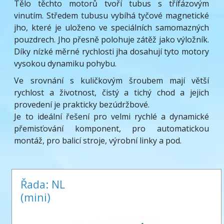
Tělo těchto motorů tvoří tubus s třífázovým
vinutím. Středem tubusu vybíhá tyčové magnetické
jho, které je uloženo ve speciálních samomazných
pouzdrech. Jho přesně polohuje zátěž jako výložník.
Díky nízké měrné rychlosti jha dosahují tyto motory
vysokou dynamiku pohybu.
Ve srovnání s kuličkovým šroubem mají větší
rychlost a životnost, čistý a tichý chod a jejich
provedení je prakticky bezúdržbové.
Je to ideální řešení pro velmi rychlé a dynamické
přemisťování komponent, pro automatickou
montáž, pro balicí stroje, výrobní linky a pod.
Řada: NL
(mini)