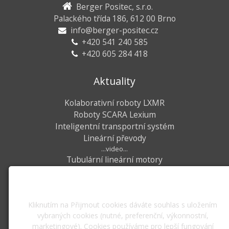
Berger Positec, s.r.o.
Palackého třída 186, 612 00 Brno
info@berger-positec.cz
+420 541 240 585
+420 605 284 418
Aktuality
Kolaborativní roboty LXMR
Roboty SCARA Lexium
Inteligentní transportní systém
Lineární převody
...video...
Tubulární lineární motory
Využíváme soubory cookies
Veletrhy
Kliknutím na Přijmout cookies dáváte souhlas s uložením
Mezinárodní strojírenský veletrh
vybraných cookies (nutné, preferenční, výkonnostní,
Brno, 06. - 09.10.2026, pavilon V
marketingové). Cookies používáme pro lepší fungování