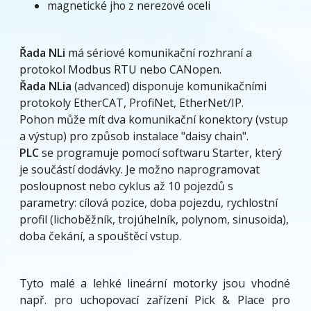
magnetické jho z nerezové oceli
Řada NLi
má sériové komunikační rozhraní a
protokol Modbus RTU nebo CANopen.
Řada NLia
(advanced) disponuje komunikačními
protokoly EtherCAT, ProfiNet, EtherNet/IP.
Pohon může mít dva komunikační konektory (vstup
a výstup) pro způsob instalace "daisy chain".
PLC
se programuje pomocí softwaru Starter, který
je součástí dodávky. Je možno naprogramovat
posloupnost nebo cyklus až 10 pojezdů s
parametry: cílová pozice, doba pojezdu, rychlostní
profil (lichoběžník, trojúhelník, polynom, sinusoida),
doba čekání, a spouštěcí vstup.
Tyto malé a lehké lineární motorky jsou vhodné
např. pro uchopovací zařízení Pick & Place pro