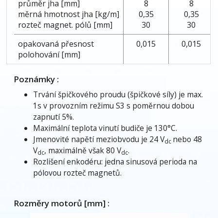
průměr jha [mm]
8
8
měrná hmotnost jha [kg/m]
0,35
0,35
rozteč magnet. pólů [mm]
30
30
opakovaná přesnost
0,015
0,015
polohování [mm]
Poznámky :
Trvání špičkového proudu (špičkové síly) je max.
1s v provozním režimu S3 s poměrnou dobou
zapnutí 5%.
Maximální teplota vinutí budiče je 130°C.
Jmenovité napětí meziobvodu je 24 V
nebo 48
dc
V
, maximálně však 80 V
.
dc
dc
Rozlišení enkodéru: jedna sinusová perioda na
pólovou rozteč magnetů.
Rozměry motorů [mm] :