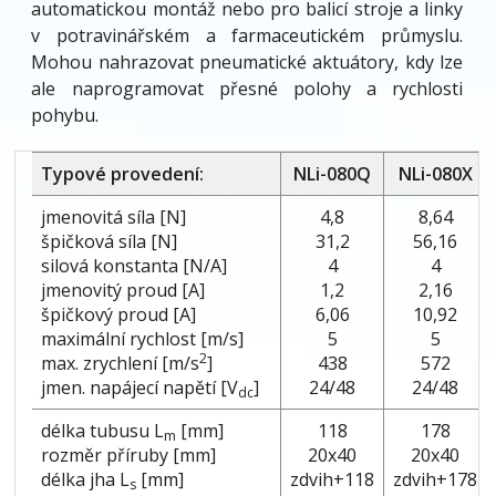
automatickou montáž nebo pro balicí stroje a linky
v potravinářském a farmaceutickém průmyslu.
Mohou nahrazovat pneumatické aktuátory, kdy lze
ale naprogramovat přesné polohy a rychlosti
pohybu.
Typové provedení:
NLi-080Q
NLi-080X
jmenovitá síla [N]
4,8
8,64
špičková síla [N]
31,2
56,16
silová konstanta [N/A]
4
4
jmenovitý proud [A]
1,2
2,16
špičkový proud [A]
6,06
10,92
maximální rychlost [m/s]
5
5
2
max. zrychlení [m/s
]
438
572
jmen. napájecí napětí [V
]
24/48
24/48
dc
délka tubusu L
[mm]
118
178
m
rozměr příruby [mm]
20x40
20x40
délka jha L
[mm]
zdvih+118
zdvih+178
s