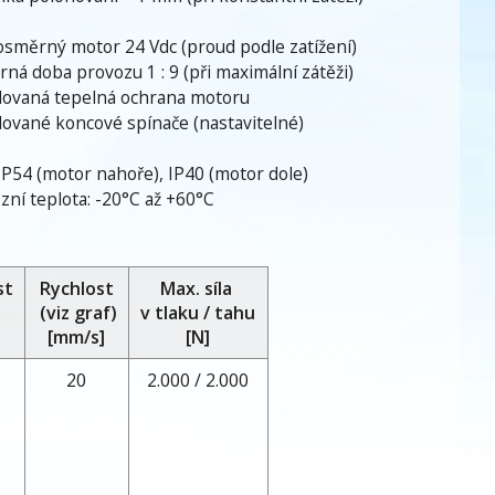
osměrný motor 24 Vdc (proud podle zatížení)
ná doba provozu 1 : 9 (při maximální zátěži)
ovaná tepelná ochrana motoru
ované koncové spínače (nastavitelné)
 IP54 (motor nahoře), IP40 (motor dole)
zní teplota: -20°C až +60°C
st
Rychlost
Max. síla
(viz graf)
v tlaku / tahu
[mm/s]
[N]
20
2.000 / 2.000