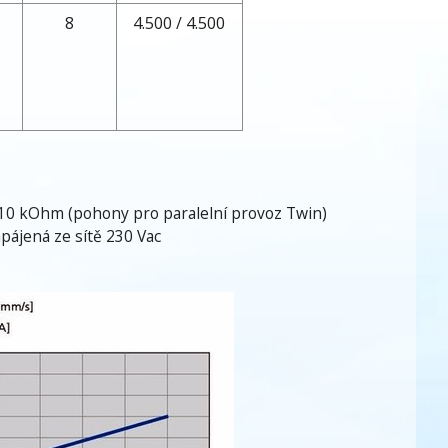
8
4.500 / 4.500
10 kOhm (pohony pro paralelní provoz Twin)
apájená ze sítě 230 Vac