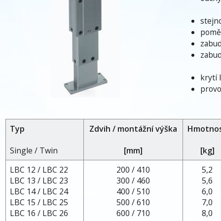
stejn
poměr
zabud
zabud
krytí
provo
Typ
Zdvih / montážní výška
Hmotno
Single / Twin
[mm]
[kg]
LBC 12 / LBC 22
200 / 410
5,2
LBC 13 / LBC 23
300 / 460
5,6
LBC 14 / LBC 24
400 / 510
6,0
LBC 15 / LBC 25
500 / 610
7,0
LBC 16 / LBC 26
600 / 710
8,0