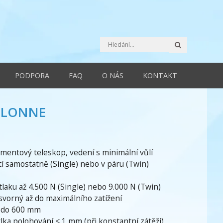
Hledat
PODPORA
FAQ
O NÁS
KONTAKT
OLONNE
mentový teleskop, vedení s minimální vůlí
tí samostatně (Single) nebo v páru (Twin)
v tlaku až 4.500 N (Single) nebo 9.000 N (Twin)
vorný až do maximálního zatížení
 do 600 mm
lka polohování < 1 mm (při konstantní zátěži)