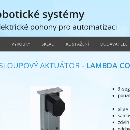
obotické systémy
lektrické pohony pro automatizaci
D
VÝROBKY
SKLAD
KE STAŽENÍ
DODAVATELÉ
SLOUPOVÝ AKTUÁTOR -
LAMBDA C
3-seg
použi
síla 
samos
zdvih
odchy