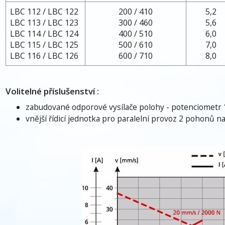
LBC 112 / LBC 122
200 / 410
5,2
LBC 113 / LBC 123
300 / 460
5,6
LBC 114 / LBC 124
400 / 510
6,0
LBC 115 / LBC 125
500 / 610
7,0
LBC 116 / LBC 126
600 / 710
8,0
Volitelné příslušenství :
zabudované odporové vysílače polohy - potenciometr 
vnější řídicí jednotka pro paralelní provoz 2 pohonů n