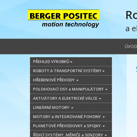
R
a e
ÚVO
PŘEHLED VÝROBKŮ
ROBOTY A TRANSPORTNÍ SYSTÉMY
HŘEBENOVÉ PŘEVODY
POLOHOVACÍ OSY a MANIPULÁTORY
AKTUÁTORY A ELEKTRICKÉ VÁLCE
LINEÁRNÍ MOTORY
MOTORY a INTEGROVANÉ POHONY
PLANETOVÉ PŘEVODOVKY a SPOJKY
ŘÍDICÍ SYSTÉMY, MĚNIČE a SENZORY