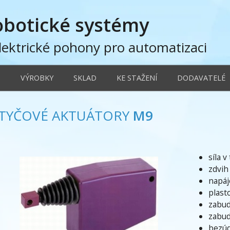
obotické systémy
lektrické pohony pro automatizaci
D
VÝROBKY
SKLAD
KE STAŽENÍ
DODAVATELÉ
TYČOVÉ AKTUÁTORY
M9
síla v
zdvih
napáj
plast
zabud
zabud
bezúd