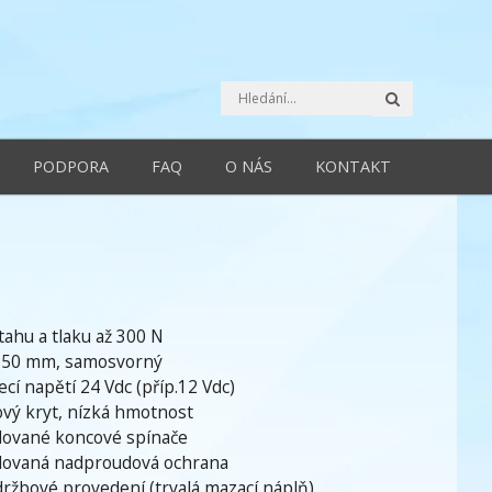
Hledat
PODPORA
FAQ
O NÁS
KONTAKT
 tahu a tlaku až 300 N
 50 mm, samosvorný
ecí napětí 24 Vdc (příp.12 Vdc)
ový kryt, nízká hmotnost
ované koncové spínače
ovaná nadproudová ochrana
ržbové provedení (trvalá mazací náplň)