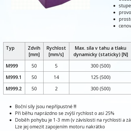
stupe
provo
prost
ceno
Typ
Zdvih
Rychlost
Max. síla v tahu a tlaku
[mm]
[mm/s]
dynamicky (staticky) [N]
M999
50
5
300 (500)
M999.1
50
14
125 (500)
M999.2
50
2
300 (500)
Boční síly jsou nepřípustné !!!
Při běhu naprázdno se zvýší rychlost o asi 25%
Doběh pohybu je 1-3 mm (v závislosti na rychlosti a zát
Lze jej omezit zapojením motoru nakrátko