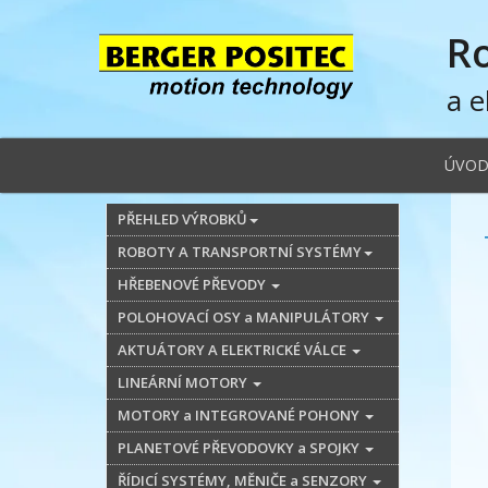
R
a e
ÚVO
PŘEHLED VÝROBKŮ
ROBOTY A TRANSPORTNÍ SYSTÉMY
HŘEBENOVÉ PŘEVODY
POLOHOVACÍ OSY a MANIPULÁTORY
AKTUÁTORY A ELEKTRICKÉ VÁLCE
LINEÁRNÍ MOTORY
MOTORY a INTEGROVANÉ POHONY
PLANETOVÉ PŘEVODOVKY a SPOJKY
ŘÍDICÍ SYSTÉMY, MĚNIČE a SENZORY