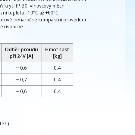
ň krytí IP-30, vlnovcový měch
zní teplota: -10°C až +60°C
orově nenáročné kompaktní provedení
vě úsporné
Odběr proudu
Hmotnost
při 24
V [A]
[kg]
~ 0,6
0,4
~ 0,7
0,4
~ 0,6
0,4
ěži).