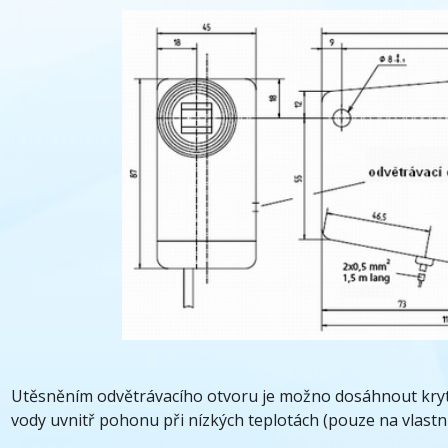
Utěsněním odvětrávacího otvoru je možno dosáhnout krytí
vody uvnitř pohonu při nízkých teplotách (pouze na vlastn